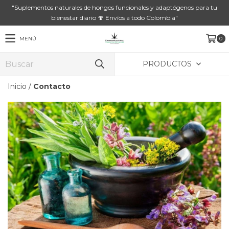
"Suplementos naturales de hongos funcionales y adaptógenos para tu
bienestar diario 🍄 Envíos a todo Colombia"
MENÚ
0
PRODUCTOS
Inicio
/
Contacto