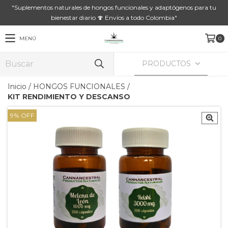
"Suplementos naturales de hongos funcionales y adaptógenos para tu
bienestar diario 🍄 Envíos a todo Colombia"
MENÚ
0
PRODUCTOS
Inicio
/
HONGOS FUNCIONALES
/
KIT RENDIMIENTO Y DESCANSO
9
%
OFF