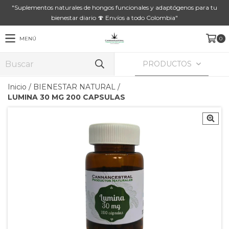
"Suplementos naturales de hongos funcionales y adaptógenos para tu
bienestar diario 🍄 Envíos a todo Colombia"
MENÚ
0
PRODUCTOS
Inicio
/
BIENESTAR NATURAL
/
LUMINA 30 MG 200 CAPSULAS