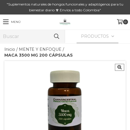
"Suplementos naturales de hongos funcionales y adaptógenos para tu
bienestar diario 🍄 Envíos a todo Colombia"
MENÚ
0
PRODUCTOS
Inicio
/
MENTE Y ENFOQUE
/
MACA 3500 MG 200 CÁPSULAS