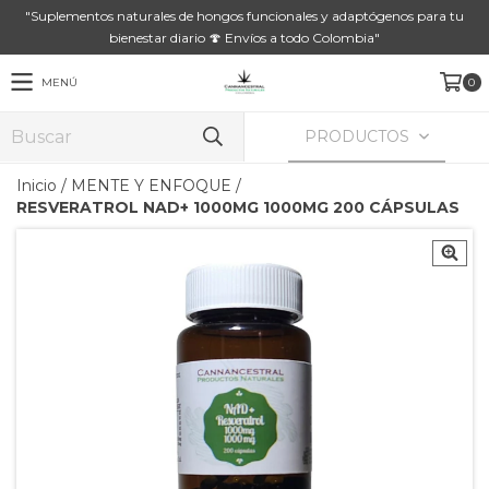
"Suplementos naturales de hongos funcionales y adaptógenos para tu
bienestar diario 🍄 Envíos a todo Colombia"
MENÚ
0
PRODUCTOS
Inicio
/
MENTE Y ENFOQUE
/
RESVERATROL NAD+ 1000MG 1000MG 200 CÁPSULAS